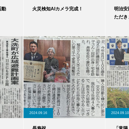
活動
火災検知AIカメラ完成！
明治安
ただき
2024.09.16
2024.09.10
長寿祝
「常陽