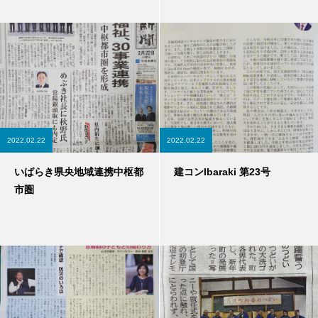
2022.02.22
2022.02.22
いばらき県央地域連携中枢都
建コンIbaraki 第23号
市圏