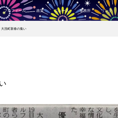
プロフィール
政策
ニュース
事務所
リンク
大洗町新春の集い
い