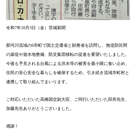
令和7年10月3日（金）茨城新聞
那珂川流域の6市町で国土交通省と財務省を訪問し、無堤防区間
の築堤や遊水地整備、防災集団移転の促進を要望いたしました。
今後も予見される台風による洪水等の被害を最小限に食い止め、
住民の安心安全な暮らしを確保するため、引き続き流域市町村と
連携して取り組んでまいります。
ご対応いただいた高橋国交副大臣、ご同行いただいた田所先生、
加藤先生ありがとうございました。
感謝！