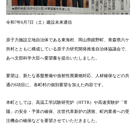
令和7年6月7日（土）建設未来通信
原子力施設立地自治体である東海村、岡山県鏡野町、青森県六ケ
所村とともに構成している原子力研究開発推進自治体協議会で、
あべ文部科学大臣へ要望書を提出いたしました。
要望は、新たな基盤整備や放射性廃棄物対応、人材確保などの共
通の6項目に、各町村の個別要望を加えた内容です。
本町としては、高温工学試験研究炉（HTTR）や高速実験炉「常
陽」の安全・予算の確保、次世代革新炉の誘致、町内業者への受
注機会の確保などを要望させていただきました。