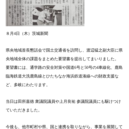
８月4日（木）茨城新聞
県央地域首長懇話会で国土交通省を訪問し、渡辺猛之副大臣に県
央地域全体の課題をまとめた要望書を提出してまいりました。
要望書には、通学路の安全対策や国道6号と50号の4車線化、鹿島
臨海鉄道大洗鹿島線とひたちなか海浜鉄道湊線への財政支援な
ど、多岐にわたります。
当日は田所嘉徳 衆議院議員や上月良祐 参議院議員にも駆けつけ
ていただきました。
今後も、他市町村や県、国と連携を取りながら、事業を展開して